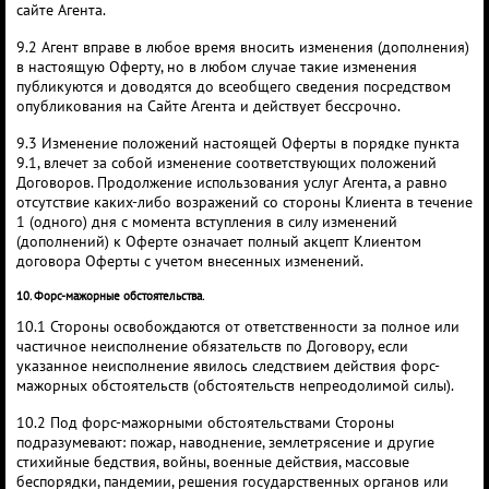
сайте Агента.
9.2 Агент вправе в любое время вносить изменения (дополнения)
в настоящую Оферту, но в любом случае такие изменения
публикуются и доводятся до всеобщего сведения посредством
опубликования на Сайте Агента и действует бессрочно.
9.3 Изменение положений настоящей Оферты в порядке пункта
9.1, влечет за собой изменение соответствующих положений
Договоров. Продолжение использования услуг Агента, а равно
отсутствие каких-либо возражений со стороны Клиента в течение
1 (одного) дня с момента вступления в силу изменений
(дополнений) к Оферте означает полный акцепт Клиентом
договора Оферты с учетом внесенных изменений.
10. Форс-мажорные обстоятельства.
10.1 Стороны освобождаются от ответственности за полное или
частичное неисполнение обязательств по Договору, если
указанное неисполнение явилось следствием действия форс-
мажорных обстоятельств (обстоятельств непреодолимой силы).
10.2 Под форс-мажорными обстоятельствами Стороны
подразумевают: пожар, наводнение, землетрясение и другие
стихийные бедствия, войны, военные действия, массовые
беспорядки, пандемии, решения государственных органов или